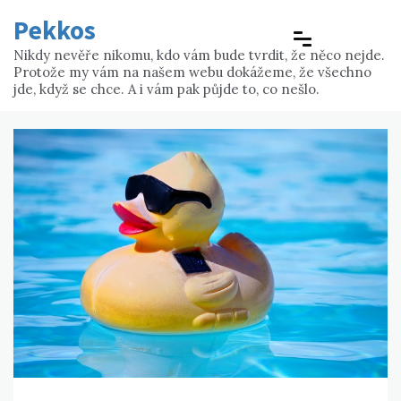
Skip
Pekkos
to
content
Nikdy nevěře nikomu, kdo vám bude tvrdit, že něco nejde.
Protože my vám na našem webu dokážeme, že všechno
jde, když se chce. A i vám pak půjde to, co nešlo.