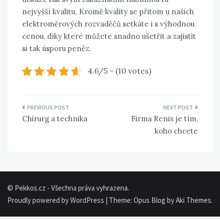
nejvyšší kvalitu. Kromě kvality se přitom u našich
elektroměrových rozvaděčů setkáte i s výhodnou
cenou, díky které můžete snadno ušetřit a zajistit
si tak úsporu peněz.
4.6/5 - (10 votes)
Navigace
Chirurg a technika
Firma Renix je tím,
pro
koho chcete
příspěvek
© Pekkos.cz - Všechna práva vyhrazena.
Proudly powered by WordPress
|
Theme: Opus Blog by
Aki Themes
.