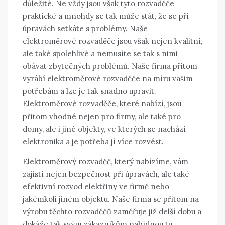
důležité. Ne vždy jsou však tyto rozvaděče
praktické a mnohdy se tak může stát, že se při
úpravách setkáte s problémy. Naše
elektroměrové rozvaděče jsou však nejen kvalitní,
ale také spolehlivé a nemusíte se tak s nimi
obávat zbytečných problémů. Naše firma přitom
vyrábí elektroměrové rozvaděče na míru vašim
potřebám a lze je tak snadno upravit.
Elektroměrové rozvaděče, které nabízí, jsou
přitom vhodné nejen pro firmy, ale také pro
domy, ale i jiné objekty, ve kterých se nachází
elektronika a je potřeba jí více rozvést.
Elektroměrový rozvaděč
, který nabízíme, vám
zajistí nejen bezpečnost při úpravách, ale také
efektivní rozvod elektřiny ve firmě nebo
jakémkoli jiném objektu. Naše firma se přitom na
výrobu těchto rozvaděčů zaměřuje již delší dobu a
dokáže tak svým zákazníkům nabídnou tu