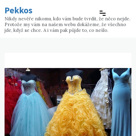
Skip
Pekkos
to
content
Nikdy nevěře nikomu, kdo vám bude tvrdit, že něco nejde.
Protože my vám na našem webu dokážeme, že všechno
jde, když se chce. A i vám pak půjde to, co nešlo.