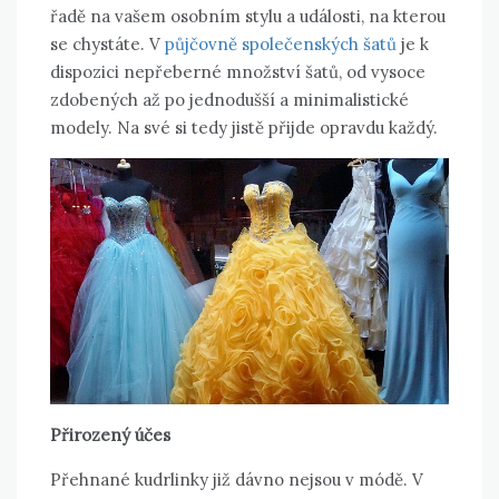
řadě na vašem osobním stylu a události, na kterou
se chystáte. V
půjčovně společenských šatů
je k
dispozici nepřeberné množství šatů, od vysoce
zdobených až po jednodušší a minimalistické
modely. Na své si tedy jistě přijde opravdu každý.
Přirozený účes
Přehnané kudrlinky již dávno nejsou v módě. V