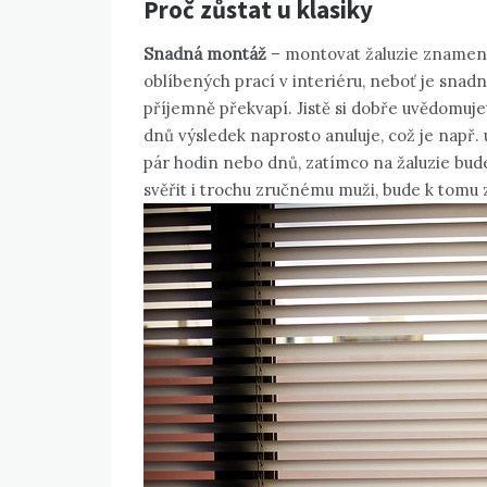
Proč zůstat u klasiky
Snadná montáž
– montovat žaluzie znamená
oblíbených prací v interiéru, neboť je snad
příjemně překvapí. Jistě si dobře uvědomujet
dnů výsledek naprosto anuluje, což je např. 
pár hodin nebo dnů, zatímco na žaluzie bud
svěřit i trochu zručnému muži, bude k tomu z