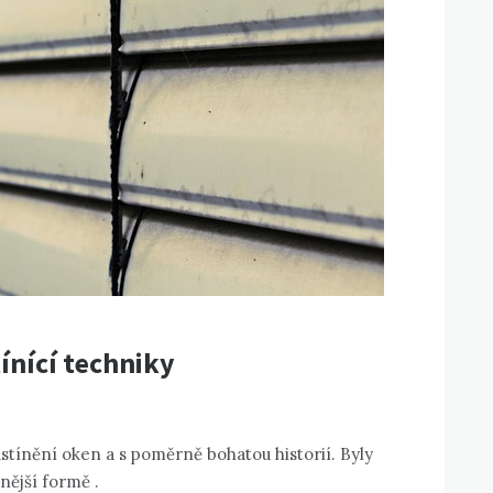
tínící techniky
astínění oken a s poměrně bohatou historií. Byly
ivnější formě
.