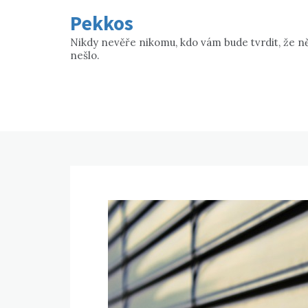
Skip
Pekkos
to
content
Nikdy nevěře nikomu, kdo vám bude tvrdit, že n
nešlo.