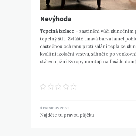
Nevýhoda
Tepelná izolace
– zastínění vůči slunečním 
tepelný štít. Zvláště tmavá barva lamel pohl
částečnou ochranu proti sálání tepla ze slu
kvalitní izolační vrstvu, sáhněte po venkov
státech jižní Evropy montují na fasádu do
Navigace
Najděte tu pravou půjčku
pro
příspěvek