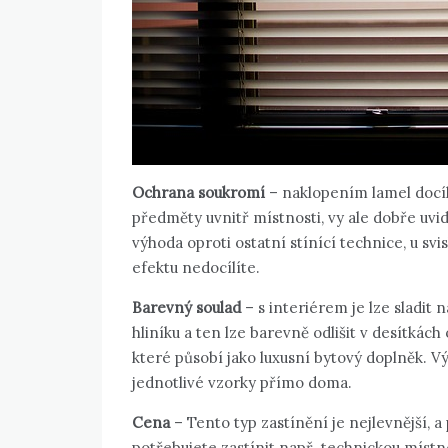
Ochrana soukromí
– naklopením lamel docíl
předměty uvnitř místnosti, vy ale dobře uvi
výhoda oproti ostatní stínící technice, u svi
efektu nedocílíte.
Barevný soulad
– s interiérem je lze sladit
hliníku a ten lze barevně odlišit v desítkác
které působí jako luxusní bytový doplněk. V
jednotlivé vzorky přímo doma.
Cena
– Tento typ zastínění je nejlevnější, 
potřebujete zastínit např. technickou místno