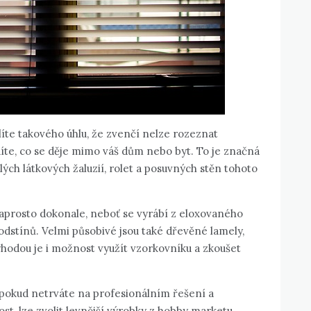
íte takového úhlu, že zvenčí nelze rozeznat
díte, co se děje mimo váš dům nebo byt. To je značná
slých látkových žaluzií, rolet a posuvných stěn tohoto
 naprosto dokonale, neboť se vyrábí z eloxovaného
h odstínů. Velmi působivé jsou také dřevěné lamely,
ýhodou je i možnost využít vzorkovníku a zkoušet
a pokud netrváte na profesionálním řešení a
st, lze zvolit levnější výrobky z hobby marketu,