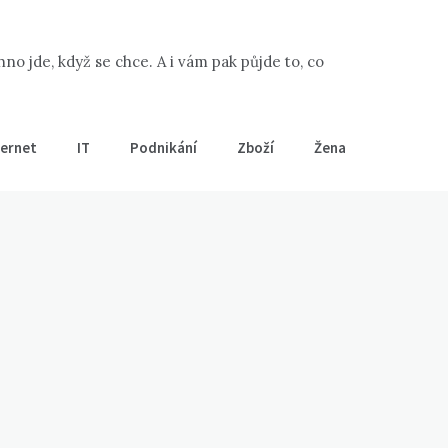
 jde, když se chce. A i vám pak půjde to, co
ternet
IT
Podnikání
Zboží
Žena