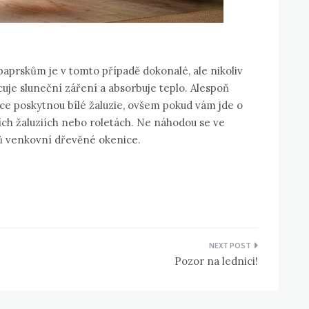
paprskům je v tomto případě dokonalé, ale nikoliv
cuje sluneční záření a absorbuje teplo. Alespoň
nce poskytnou bílé žaluzie, ovšem pokud vám jde o
ních žaluziích nebo roletách. Ne náhodou se ve
mů venkovní dřevěné okenice.
Pozor na lednici!