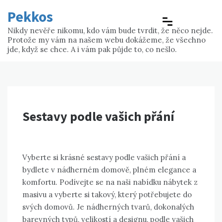
Skip
Pekkos
to
content
Nikdy nevěře nikomu, kdo vám bude tvrdit, že něco nejde.
Protože my vám na našem webu dokážeme, že všechno
jde, když se chce. A i vám pak půjde to, co nešlo.
Sestavy podle vašich přání
Vyberte si krásné sestavy podle vašich přání a
bydlete v nádherném domově, plném elegance a
komfortu. Podívejte se na naši nabídku
nábytek z
masivu
a vyberte si takový, který potřebujete do
svých domovů. Je nádherných tvarů, dokonalých
barevných typů, velikostí a designu, podle vašich