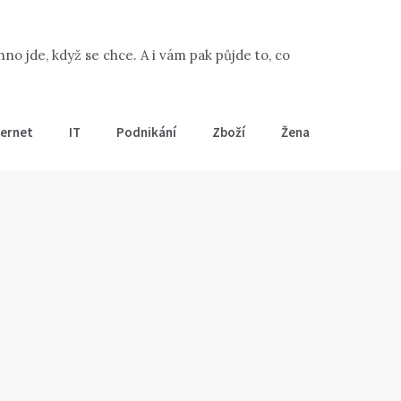
 jde, když se chce. A i vám pak půjde to, co
ternet
IT
Podnikání
Zboží
Žena