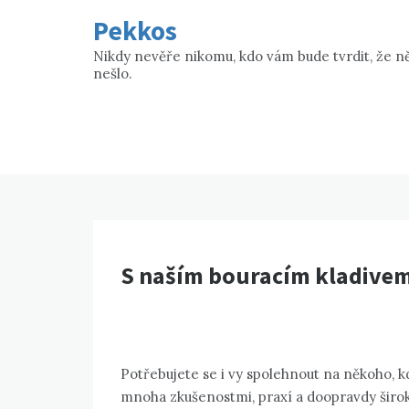
Skip
Pekkos
to
content
Nikdy nevěře nikomu, kdo vám bude tvrdit, že n
nešlo.
S naším bouracím kladivem
Potřebujete se i vy spolehnout na někoho, kd
mnoha zkušenostmi, praxí a doopravdy široko