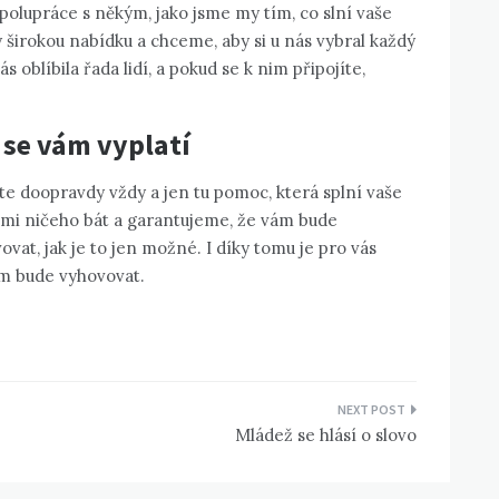
s spolupráce s někým, jako jsme my tím, co slní vaše
irokou nabídku a chceme, aby si u nás vybral každý
s oblíbila řada lidí, a pokud se k nim připojíte,
 se vám vyplatí
te doopravdy vždy a jen tu pomoc, která splní vaše
ámi ničeho bát a garantujeme, že vám bude
at, jak je to jen možné. I díky tomu je pro vás
m bude vyhovovat.
Mládež se hlásí o slovo