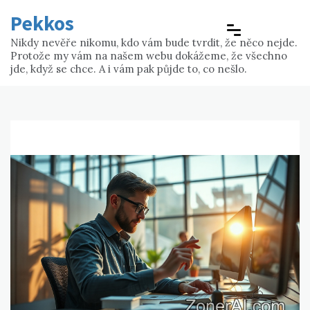
Skip
Pekkos
to
content
Nikdy nevěře nikomu, kdo vám bude tvrdit, že něco nejde.
Protože my vám na našem webu dokážeme, že všechno
jde, když se chce. A i vám pak půjde to, co nešlo.