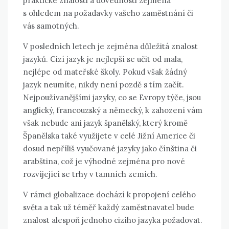
praktické znalosti a dovednosti zejména
s ohledem na požadavky vašeho zaměstnání či
vás samotných.
V posledních letech je zejména důležitá znalost
jazyků. Cizí jazyk je nejlepší se učit od mala,
nejlépe od mateřské školy. Pokud však žádný
jazyk neumíte, nikdy není pozdě s tím začít.
Nejpoužívanějšími jazyky, co se Evropy týče, jsou
anglický, francouzský a německý, k zahození vám
však nebude ani jazyk španělský, který kromě
Španělska také využijete v celé Jižní Americe či
dosud nepříliš vyučované jazyky jako čínština či
arabština, což je výhodné zejména pro nové
rozvíjející se trhy v tamních zemích.
V rámci globalizace dochází k propojení celého
světa a tak už téměř každý zaměstnavatel bude
znalost alespoň jednoho cizího jazyka požadovat.