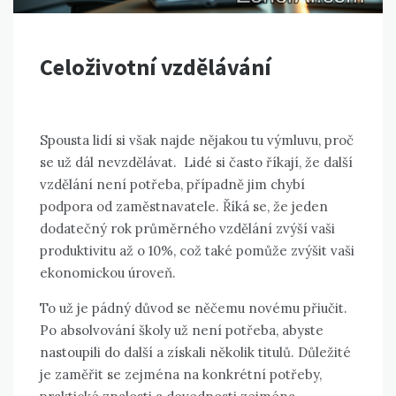
Celoživotní vzdělávání
Spousta lidí si však najde nějakou tu výmluvu, proč
se už dál nevzdělávat. Lidé si často říkají, že další
vzdělání není potřeba, případně jim chybí
podpora od zaměstnavatele. Říká se, že jeden
dodatečný rok průměrného vzdělání zvýší vaši
produktivitu až o 10%, což také pomůže zvýšit vaši
ekonomickou úroveň.
To už je pádný důvod se něčemu novému přiučit.
Po absolvování školy už není potřeba, abyste
nastoupili do další a získali několik titulů. Důležité
je zaměřit se zejména na konkrétní potřeby,